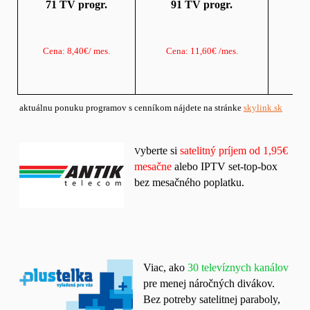
71 TV progr.
91 TV progr.
Cena: 8,40€/ mes.
Cena: 11,60€ /mes.
C
aktuálnu ponuku programov s cenníkom nájdete na stránke
skylink.sk
yberte si
satelitný príjem od 1,95€
V
mesačne
alebo IPTV set-top-box
bez mesačného poplatku.
Viac, ako
30 televíznych kanálov
pre menej náročných divákov.
Bez potreby satelitnej paraboly,